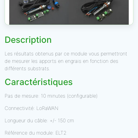
Description
Les résultats obtenus par ce module vous permettront
de mesurer les apports en engrais en fonction des
différents substrats.
Caractéristiques
Pas de mesure: 10 minutes (configurable)
Connectivité: LoRaWAN
Longueur du câble: +/- 150 cm
Référence du module: ELT2