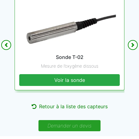
Precedent
Su
Sonde T-02
Mesure de l’oxygène dissous
Voir la sonde
Retour à la liste des capteurs
Demander un devis