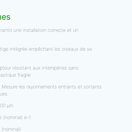
ues
rantit une installation correcte et un
: tige intégrée empêchant les oiseaux de se
pteur résistant aux intempéries sans
astique fragile
: Mesure les rayonnements entrants et sortants
gues
100 µm
 (nominal) e-1
 (nominal)