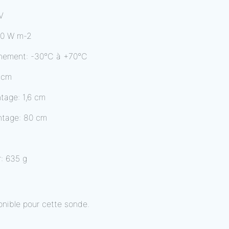
V
00 W m-2
nnement: -30°C à +70°C
 cm
tage: 1,6 cm
ntage: 80 cm
: 635 g
onible pour cette sonde.